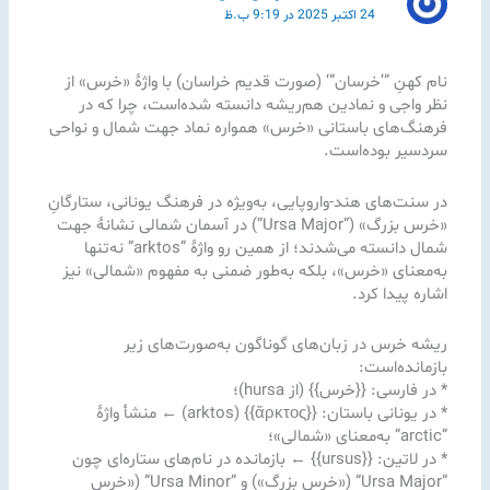
24 اکتبر 2025 در 9:19 ب.ظ
نام کهنِ ”’خرسان”’ (صورت قدیم خراسان) با واژهٔ «خرس» از
نظر واجی و نمادین هم‌ریشه دانسته شده‌است، چرا که در
فرهنگ‌های باستانی «خرس» همواره نماد جهت شمال و نواحی
سردسیر بوده‌است.
در سنت‌های هند-واروپایی، به‌ویژه در فرهنگ یونانی، ستارگانِ
«خرس بزرگ» (”Ursa Major”) در آسمان شمالی نشانهٔ جهت
شمال دانسته می‌شدند؛ از همین رو واژهٔ ”arktos” نه‌تنها
به‌معنای «خرس»، بلکه به‌طور ضمنی به مفهوم «شمالی» نیز
اشاره پیدا کرد.
ریشه خرس در زبان‌های گوناگون به‌صورت‌های زیر
بازمانده‌است:
* در فارسی: {{خرس}} (از hursa)؛
* در یونانی باستان: {{ἄρκτος}} (arktos) ← منشأ واژهٔ
”arctic” به‌معنای «شمالی»؛
* در لاتین: {{ursus}} ← بازمانده در نام‌های ستاره‌ای چون
”Ursa Major” («خرس بزرگ») و ”Ursa Minor” («خرس