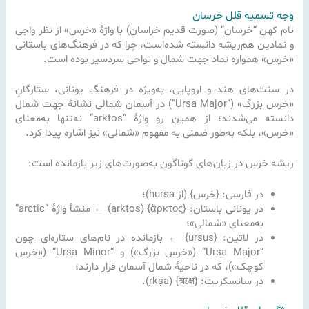
وجه تسمیه قلل خرسان
نام کهنِ “خرسان” (صورت قدیم خراسان) با واژهٔ «خرس» از نظر واجی
و نمادین هم‌ریشه دانسته شده‌است، چرا که در فرهنگ‌های باستانی
«خرس» همواره نماد جهت شمال و نواحی سردسیر بوده است.
در سنت‌های هند و اروپایی، به‌ویژه در فرهنگ یونانی، ستارگانِ
«خرس بزرگ» (”Ursa Major”) در آسمان شمالی نشانهٔ جهت شمال
دانسته می‌شدند؛ از همین رو واژهٔ “arktos” نه‌تنها به‌معنای
«خرس»، بلکه به‌طور ضمنی به مفهوم «شمالی» نیز اشاره پیدا کرد.
ریشه خرس در زبان‌های گوناگون به‌صورت‌های زیر بازمانده است:
در فارسی: {خرس} (از hursa)؛
در یونانی باستان: {ἄρκτος} (arktos) ← منشأ واژهٔ “arctic”
به‌معنای «شمالی»؛
در لاتین: {ursus} ← بازمانده در نام‌های ستاره‌ای چون
“Ursa Major” («خرس بزرگ») و “Ursa Minor” («خرس
کوچک»)، که در ناحیهٔ شمال آسمان قرار دارند؛
در سانسکریت: {ऋक्ष} (ṛkṣa).