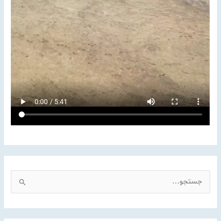
ا
ن
ی‌
ه
ا
ج
س
ت