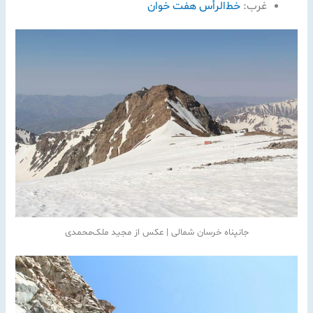
غرب:
خط‌الرأس هفت خوان
جانپناه خرسان شمالی | عکس از مجید ملک‌محمدی