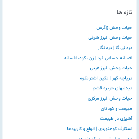
ج
تازه ها
و
ب
حیات وحش زاگرس
ر
حیات وحش البرز شرقی
ا
دره نی گا | دره نگار
ی
:
افسانه حسامی فرد | زن، کوه، افسانه
حیات وحش البرز غربی
دریاچه گهر | نگین اشترانکوه
دیدنیهای جزیره قشم
حیات وحش البرز مرکزی
طبیعت و کودکان
آشپزی در طبیعت
اسکارف کوهنوردی | انواع و کاربردها
مدیریت استرس در کوهنوردی