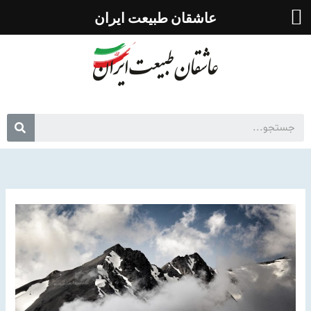
رش
عاشقان طبیعت ایران
ه
حتوا
جس