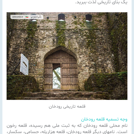
یک بنای تاریخی لذت ببرید.
قلعه تاریخی رودخان
وجه تسمیه قلعه رودخان
نام محلی قلعه رودخان که به ثبت ملی هم رسیده، قلعه رخون
است. نامهای دیگر قلعه رودخان، قلعه هزارپله، حسامی، سکسار،