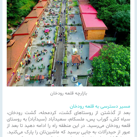
بازارچه قلعه رودخان
مسیر دسترسی به قلعه رودخان
بعد از گذشتن از روستاهای گشت، کردمحله، گشت رودخان،
سیاه کش، گوراب پس، ملسکام، سعیدآباد (سیدآباد) به روستای
قلعه رودخان می‌رسید. در این منطقه راه را ادامه دهید تا بعد از
عبور از حیدرآلات به جایی برسید که ماشین‌تان را پارک می‌کنید.