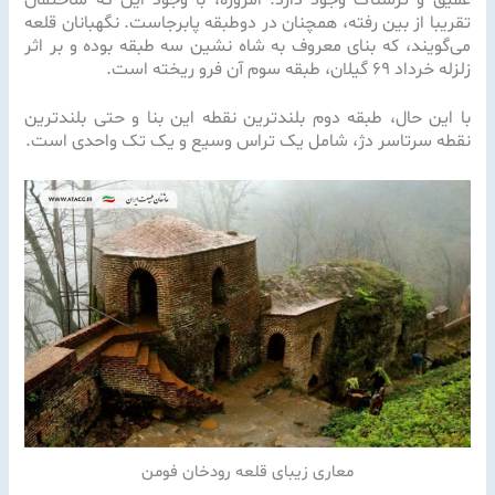
تقریبا از بین رفته، همچنان در دوطبقه پابرجاست. نگهبانان قلعه
می‌گویند، که بناى معروف به شاه نشین سه طبقه بوده و بر اثر
زلزله خرداد ۶۹ گیلان، طبقه سوم آن فرو ریخته است.
با این حال، طبقه دوم بلندترین نقطه این بنا و حتى بلندترین
نقطه سرتاسر دژ، شامل یک تراس وسیع و یک تک واحدى است.
معاری زیبای قلعه رودخان فومن