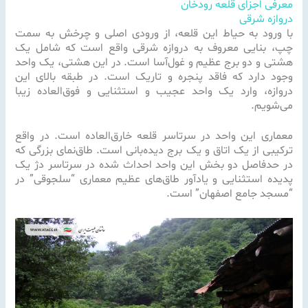
معرفی اجزای قلعه رودخان
دروازه شرقی
با ورود به حیاط این قلعه، از ورودى اصلى و چرخش به سمت
چپ، بنایى معروف به دروازه شرقى واقع است که شامل یک
هشتى و دو برج عظیم و غول‌آسا است. در این هشتى، یک واحد
وجود دارد که فاقد پنجره و تاریک است. در طبقه بالاى این
دروازه، وارد یک واحد عجیب و استثنایى و فوق‌العاده زیبا
مى‌شویم.
معمارى این واحد در سرتاسر قلعه خارق‌العاده است. در واقع
ترکیبى از یک اتاق و یک برج دیده‌بانى است. طاق‌نماى بزرگى که
در حدفاصل دو بخش این واحد احداث شده در سرتاسر دژ یک
پدیده استثنایى و یادآور طاق‌هاى عظیم معمارى “سلجوقى” در
“مسجد جامع اصفهان” است.