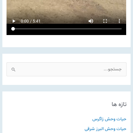
ج
س
ت
ج
تازه ها
و
ب
حیات وحش زاگرس
ر
حیات وحش البرز شرقی
ا