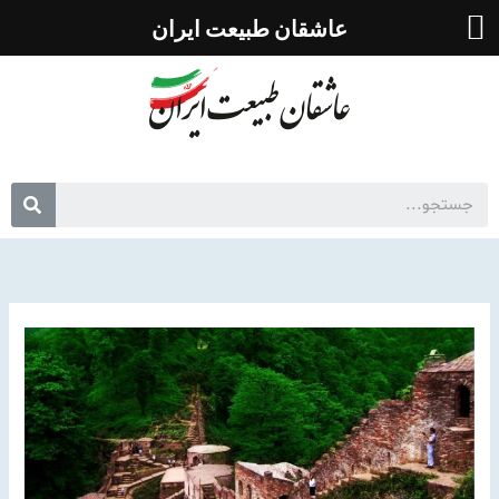
رش
عاشقان طبیعت ایران
ه
حتوا
جس