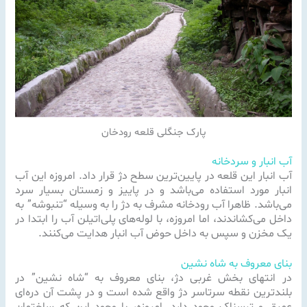
پارک جنگلی قلعه رودخان
آب انبار و سردخانه
آب انبار این قلعه در پایین‌ترین سطح دژ قرار داد. امروزه این آب
انبار مورد استفاده می‌باشد و در پاییز و زمستان بسیار سرد
می‌باشد. ظاهرا آب رودخانه مشرف به دژ را به وسیله “تنبوشه” به
داخل مى‌کشاندند، اما امروزه، با لوله‌هاى پلی‌اتیلن آب را ابتدا در
یک مخزن و سپس به داخل حوض آب انبار هدایت می‌کنند.
بنای معروف به شاه نشین
در انتهای بخش غربى دژ، بناى معروف به “شاه نشین” در
بلندترین نقطه سرتاسر دژ واقع شده است و در پشت آن دره‌اى
عمیق و ترسناک وجود دارد. امروزه، با وجود این که ساختمان