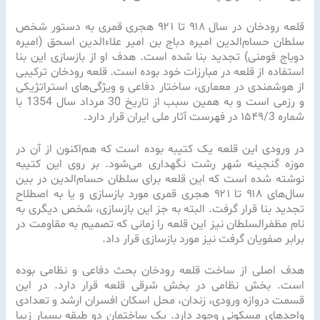
قلعه رودخان در سال ۹۱۸ تا ۹۲۱ هجری قمری به دستور شخص
سلطان حسام‌الدین امیره دباج بن امیر علاءالدین اسحق (امیره
دوباج فومنی) تجدید بنا شده است. هدف او از بازسازی این بنا
استفاده از قلعه در مبارزات خود بوده است. قلعه رودخان ترکیبی
از هوشمندی در معماری، ساختار دفاعی و ویژگی‌های استراتژیکی
و رزمی است و به همین سبب از تاریخ 30 مرداد سال 1354 با
شماره ۱۵۴۹/3 در فهرست آثار ملی ایران قرار دارد.
در ورودی این قلعه یک کتیبه بوده است که هم‌اکنون از آن در
موزه گنجینه شهر رشت نگهداری می‌شود. بر روی این کتیبه
نوشته شده است که این قلعه برای سلطان حسام‌الدین در بین
سال‌های ۹۱۸ تا ۹۲۱ هجری قمری مورد بازسازی و یا به اصطلاح
تجدید بنا قرار گرفت. البته به جز این بازسازی، شخص دیگری به
نام مظفرالسلطان نیز این قلعه را زمانی که تصمیم به مقاومت در
برابر صفویان گرفت نیز مورد بازسازی قرار داد.
هدف اصلی از ساخت قلعه رودخان بحث دفاعی و نظامی بوده
است. بخش نظامی در بخش شرقی قلعه قرار دارد. در این
قسمت دروازه ورودی، زندان، محل اسکان افسران ارشد و تعدادی
واحدهای مسکونی وجود دارد. یک ساختمان دو طبقه بسیار زیبا