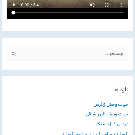
ج
س
ت
ج
تازه ها
و
ب
حیات وحش زاگرس
ر
حیات وحش البرز شرقی
ا
دره نی گا | دره نگار
ی
:
افسانه حسامی فرد | زن، کوه، افسانه