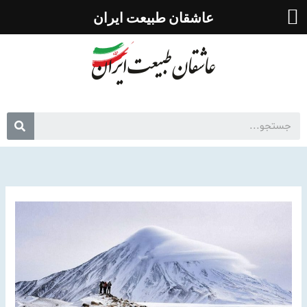
رش
عاشقان طبیعت ایران
ه
حتوا
جس