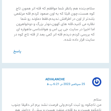
سلام،بنده هم بانظر شما موافقم که قله انر همون تاج
کوه هست،چون قبلا که به اون صعود کردم قله مرتفعی
بلندتر از اون در اطرافش ندیدم،فقط دماوند رو شما
نظاره می کنید،قله های کهون،نوذر بزرگ و دوخواهرون
اما اخیرا در سایت جی پی اس و هواشناسی ماهواره ای
که بررسی کردم دیدم قله انر کمی بعد از قله تاج کوه در
سایت قرار داده شده.
پاسخ
AEVALANCHE
25 سپتامبر 2023 در 6:21 ب.ظ
سلام
من تاجکوه رو ثبت کردم ولی فرصت نشد برم انر.دقیقا جنوب
تاجکوه هست و یه قله‌ی منفرد هست و بیش از ۱۰۰متر هم